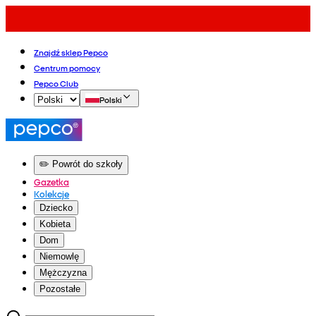
Znajdź sklep Pepco
Centrum pomocy
Pepco Club
Polski
✏️ Powrót do szkoły
Gazetka
Kolekcje
Dziecko
Kobieta
Dom
Niemowlę
Mężczyzna
Pozostałe