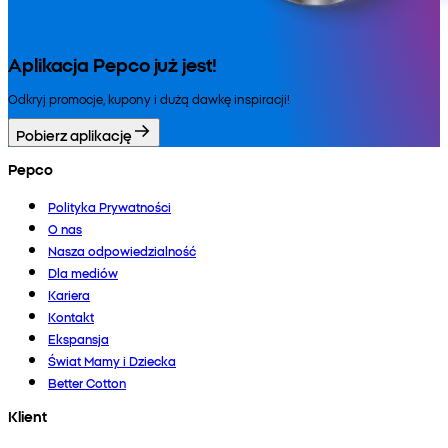
Aplikacja Pepco już jest!
Odkryj promocje, kupony i dużą dawkę inspiracji!
Pobierz aplikację
Pepco
Polityka Prywatności
O nas
Nasza odpowiedzialność
Dla mediów
Kariera
Kontakt
Ekspansja
Świat Mamy i Dziecka
Better Cotton
Klient