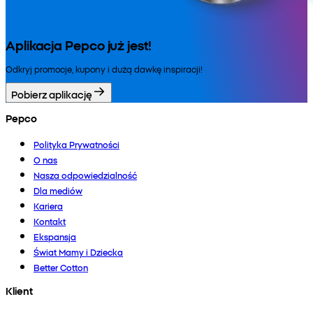
Aplikacja Pepco już jest!
Odkryj promocje, kupony i dużą dawkę inspiracji!
Pobierz aplikację
Pepco
Polityka Prywatności
O nas
Nasza odpowiedzialność
Dla mediów
Kariera
Kontakt
Ekspansja
Świat Mamy i Dziecka
Better Cotton
Klient