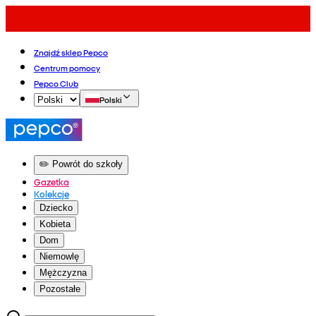
Znajdź sklep Pepco
Centrum pomocy
Pepco Club
Polski
✏️ Powrót do szkoły
Gazetka
Kolekcje
Dziecko
Kobieta
Dom
Niemowlę
Mężczyzna
Pozostałe