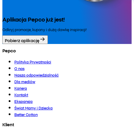
Aplikacja Pepco już jest!
Odkryj promocje, kupony i dużą dawkę inspiracji!
Pobierz aplikację
Pepco
Polityka Prywatności
O nas
Nasza odpowiedzialność
Dla mediów
Kariera
Kontakt
Ekspansja
Świat Mamy i Dziecka
Better Cotton
Klient