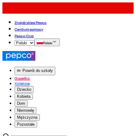
Znajdź sklep Pepco
Centrum pomocy
Pepco Club
Polski
✏️ Powrót do szkoły
Gazetka
Kolekcje
Dziecko
Kobieta
Dom
Niemowlę
Mężczyzna
Pozostałe