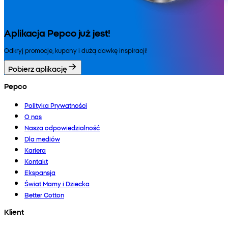
Aplikacja Pepco już jest!
Odkryj promocje, kupony i dużą dawkę inspiracji!
Pobierz aplikację
Pepco
Polityka Prywatności
O nas
Nasza odpowiedzialność
Dla mediów
Kariera
Kontakt
Ekspansja
Świat Mamy i Dziecka
Better Cotton
Klient