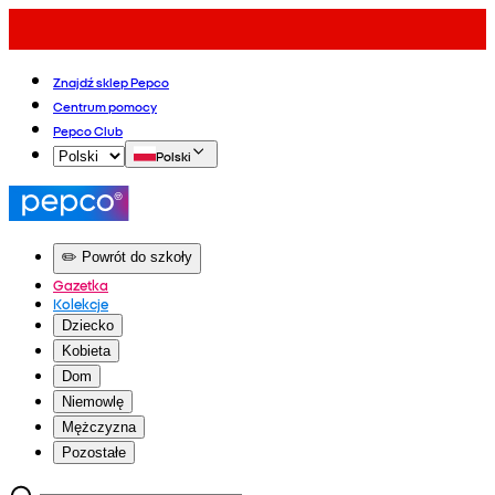
Znajdź sklep Pepco
Centrum pomocy
Pepco Club
Polski
✏️ Powrót do szkoły
Gazetka
Kolekcje
Dziecko
Kobieta
Dom
Niemowlę
Mężczyzna
Pozostałe