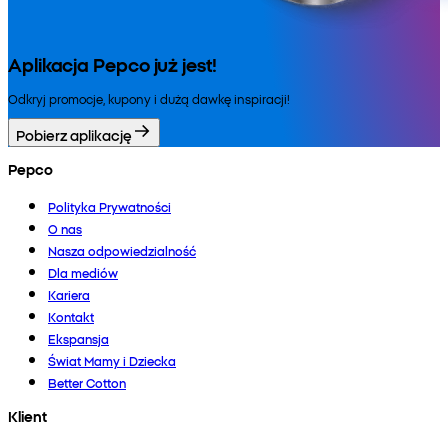
Aplikacja Pepco już jest!
Odkryj promocje, kupony i dużą dawkę inspiracji!
Pobierz aplikację
Pepco
Polityka Prywatności
O nas
Nasza odpowiedzialność
Dla mediów
Kariera
Kontakt
Ekspansja
Świat Mamy i Dziecka
Better Cotton
Klient