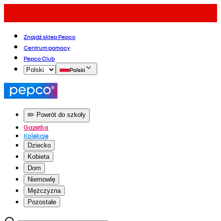
Znajdź sklep Pepco
Centrum pomocy
Pepco Club
Polski
✏️ Powrót do szkoły
Gazetka
Kolekcje
Dziecko
Kobieta
Dom
Niemowlę
Mężczyzna
Pozostałe