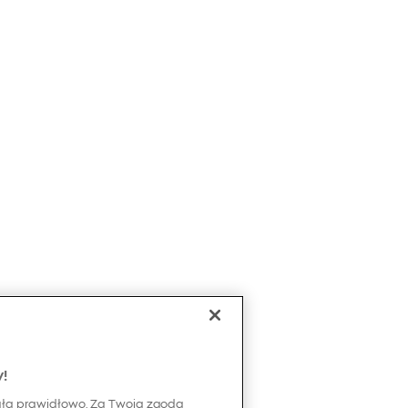
y!
ała prawidłowo. Za Twoją zgodą