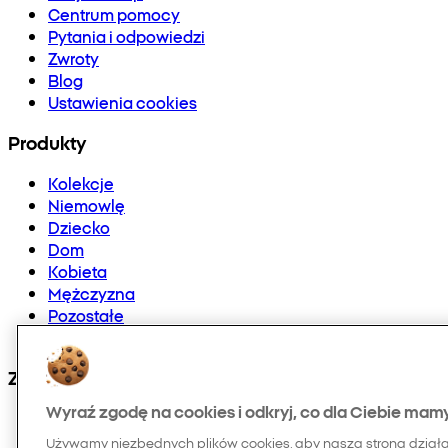
Centrum pomocy
Pytania i odpowiedzi
Zwroty
Blog
Ustawienia cookies
Produkty
Kolekcje
Niemowlę
Dziecko
Dom
Kobieta
Mężczyzna
Pozostałe
Doładowania telefonów i E-karty
Znajdź nas na:
Wyraź zgodę na cookies i odkryj, co dla Ciebie mam
Używamy niezbędnych plików cookies, aby nasza strona dział