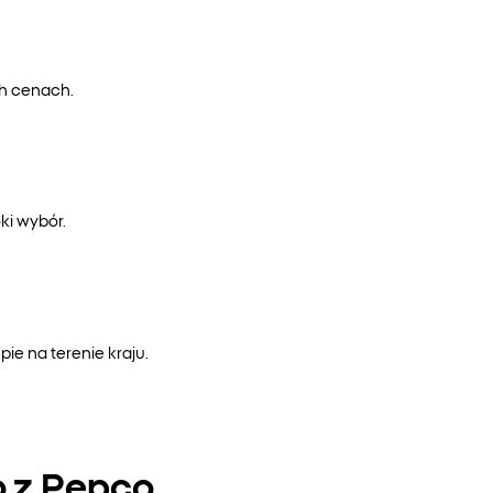
ch cenach.
ki wybór.
e na terenie kraju.
o z Pepco