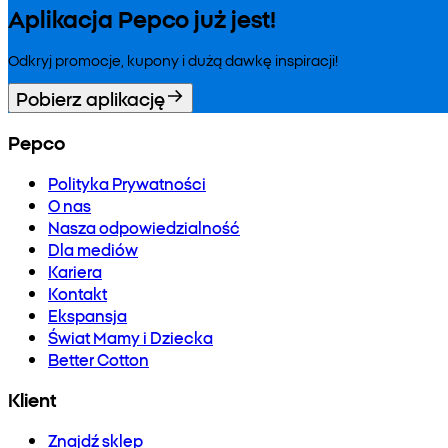
Aplikacja Pepco już jest!
Odkryj promocje, kupony i dużą dawkę inspiracji!
Pobierz aplikację
Pepco
Polityka Prywatności
O nas
Nasza odpowiedzialność
Dla mediów
Kariera
Kontakt
Ekspansja
Świat Mamy i Dziecka
Better Cotton
Klient
Znajdź sklep