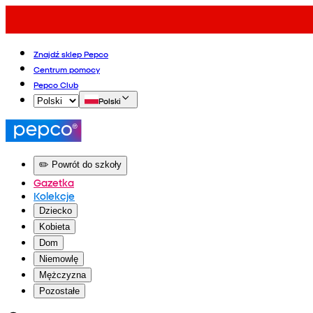
Znajdź sklep Pepco
Centrum pomocy
Pepco Club
Polski
✏️ Powrót do szkoły
Gazetka
Kolekcje
Dziecko
Kobieta
Dom
Niemowlę
Mężczyzna
Pozostałe