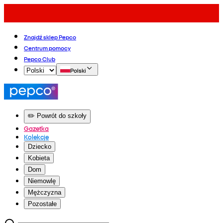
Znajdź sklep Pepco
Centrum pomocy
Pepco Club
Polski
✏️ Powrót do szkoły
Gazetka
Kolekcje
Dziecko
Kobieta
Dom
Niemowlę
Mężczyzna
Pozostałe