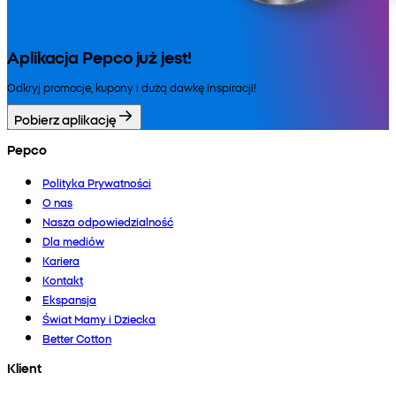
Aplikacja Pepco już jest!
Odkryj promocje, kupony i dużą dawkę inspiracji!
Pobierz aplikację
Pepco
Polityka Prywatności
O nas
Nasza odpowiedzialność
Dla mediów
Kariera
Kontakt
Ekspansja
Świat Mamy i Dziecka
Better Cotton
Klient