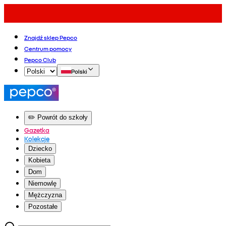
Znajdź sklep Pepco
Centrum pomocy
Pepco Club
Polski
✏️ Powrót do szkoły
Gazetka
Kolekcje
Dziecko
Kobieta
Dom
Niemowlę
Mężczyzna
Pozostałe