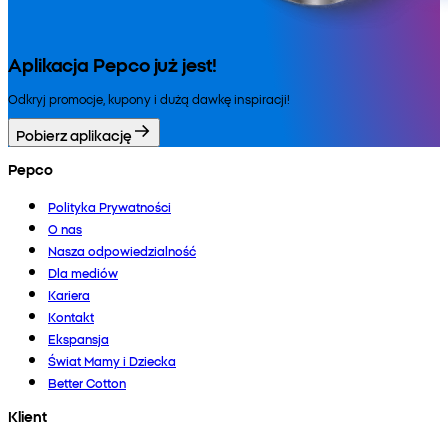
Aplikacja Pepco już jest!
Odkryj promocje, kupony i dużą dawkę inspiracji!
Pobierz aplikację
Pepco
Polityka Prywatności
O nas
Nasza odpowiedzialność
Dla mediów
Kariera
Kontakt
Ekspansja
Świat Mamy i Dziecka
Better Cotton
Klient