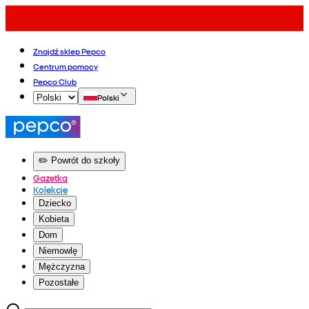
Znajdź sklep Pepco
Centrum pomocy
Pepco Club
Polski
✏️ Powrót do szkoły
Gazetka
Kolekcje
Dziecko
Kobieta
Dom
Niemowlę
Mężczyzna
Pozostałe