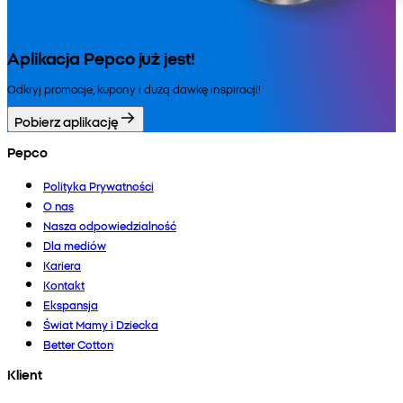
Aplikacja Pepco już jest!
Odkryj promocje, kupony i dużą dawkę inspiracji!
Pobierz aplikację
Pepco
Polityka Prywatności
O nas
Nasza odpowiedzialność
Dla mediów
Kariera
Kontakt
Ekspansja
Świat Mamy i Dziecka
Better Cotton
Klient