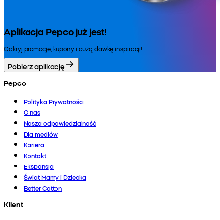
Aplikacja Pepco już jest!
Odkryj promocje, kupony i dużą dawkę inspiracji!
Pobierz aplikację
Pepco
Polityka Prywatności
O nas
Nasza odpowiedzialność
Dla mediów
Kariera
Kontakt
Ekspansja
Świat Mamy i Dziecka
Better Cotton
Klient