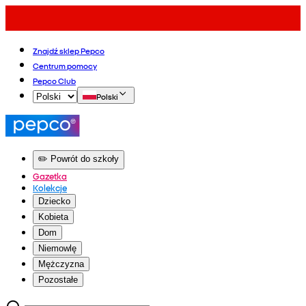
Znajdź sklep Pepco
Centrum pomocy
Pepco Club
Polski
✏️ Powrót do szkoły
Gazetka
Kolekcje
Dziecko
Kobieta
Dom
Niemowlę
Mężczyzna
Pozostałe