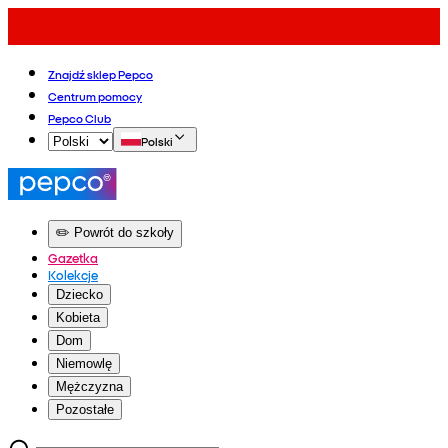
Znajdź sklep Pepco
Centrum pomocy
Pepco Club
Polski
✏️ Powrót do szkoły
Gazetka
Kolekcje
Dziecko
Kobieta
Dom
Niemowlę
Mężczyzna
Pozostałe