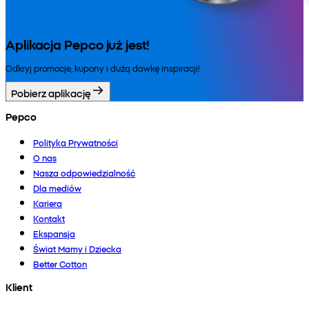
Aplikacja Pepco już jest!
Odkryj promocje, kupony i dużą dawkę inspiracji!
Pobierz aplikację
Pepco
Polityka Prywatności
O nas
Nasza odpowiedzialność
Dla mediów
Kariera
Kontakt
Ekspansja
Świat Mamy i Dziecka
Better Cotton
Klient