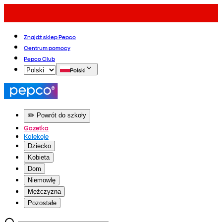
Znajdź sklep Pepco
Centrum pomocy
Pepco Club
Polski
✏️ Powrót do szkoły
Gazetka
Kolekcje
Dziecko
Kobieta
Dom
Niemowlę
Mężczyzna
Pozostałe