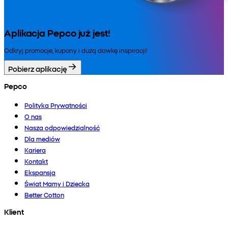
Aplikacja Pepco już jest!
Odkryj promocje, kupony i dużą dawkę inspiracji!
Pobierz aplikację
Pepco
Polityka Prywatności
O nas
Nasza odpowiedzialność
Dla mediów
Kariera
Kontakt
Ekspansja
Świat Mamy i Dziecka
Better Cotton
Klient