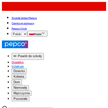
Znajdź sklep Pepco
Centrum pomocy
Pepco Club
Polski
✏️ Powrót do szkoły
Gazetka
Kolekcje
Dziecko
Kobieta
Dom
Niemowlę
Mężczyzna
Pozostałe