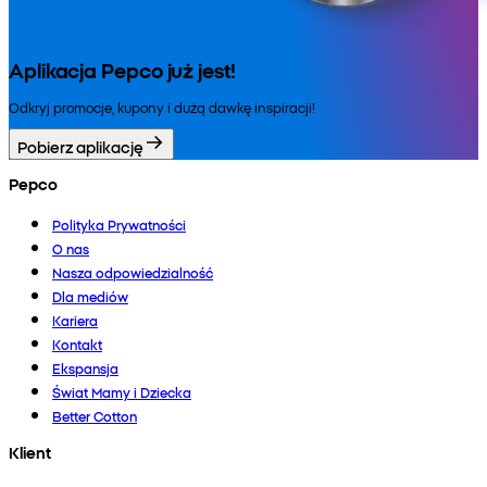
Aplikacja Pepco już jest!
Odkryj promocje, kupony i dużą dawkę inspiracji!
Pobierz aplikację
Pepco
Polityka Prywatności
O nas
Nasza odpowiedzialność
Dla mediów
Kariera
Kontakt
Ekspansja
Świat Mamy i Dziecka
Better Cotton
Klient