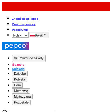
Znajdź sklep Pepco
Centrum pomocy
Pepco Club
Polski
✏️ Powrót do szkoły
Gazetka
Kolekcje
Dziecko
Kobieta
Dom
Niemowlę
Mężczyzna
Pozostałe