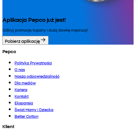
Aplikacja Pepco już jest!
Odkryj promocje, kupony i dużą dawkę inspiracji!
Pobierz aplikację
Pepco
Polityka Prywatności
O nas
Nasza odpowiedzialność
Dla mediów
Kariera
Kontakt
Ekspansja
Świat Mamy i Dziecka
Better Cotton
Klient