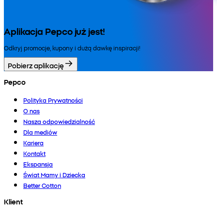
Aplikacja Pepco już jest!
Odkryj promocje, kupony i dużą dawkę inspiracji!
Pobierz aplikację
Pepco
Polityka Prywatności
O nas
Nasza odpowiedzialność
Dla mediów
Kariera
Kontakt
Ekspansja
Świat Mamy i Dziecka
Better Cotton
Klient