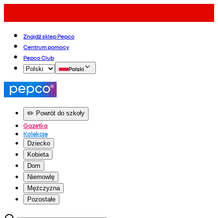
Znajdź sklep Pepco
Centrum pomocy
Pepco Club
Polski
✏️ Powrót do szkoły
Gazetka
Kolekcje
Dziecko
Kobieta
Dom
Niemowlę
Mężczyzna
Pozostałe