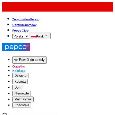
Znajdź sklep Pepco
Centrum pomocy
Pepco Club
Polski
✏️ Powrót do szkoły
Gazetka
Kolekcje
Dziecko
Kobieta
Dom
Niemowlę
Mężczyzna
Pozostałe