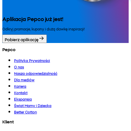
Aplikacja Pepco już jest!
Odkryj promocje, kupony i dużą dawkę inspiracji!
Pobierz aplikację
Pepco
Polityka Prywatności
O nas
Nasza odpowiedzialność
Dla mediów
Kariera
Kontakt
Ekspansja
Świat Mamy i Dziecka
Better Cotton
Klient