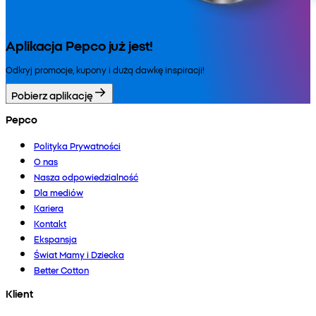
Aplikacja Pepco już jest!
Odkryj promocje, kupony i dużą dawkę inspiracji!
Pobierz aplikację
Pepco
Polityka Prywatności
O nas
Nasza odpowiedzialność
Dla mediów
Kariera
Kontakt
Ekspansja
Świat Mamy i Dziecka
Better Cotton
Klient