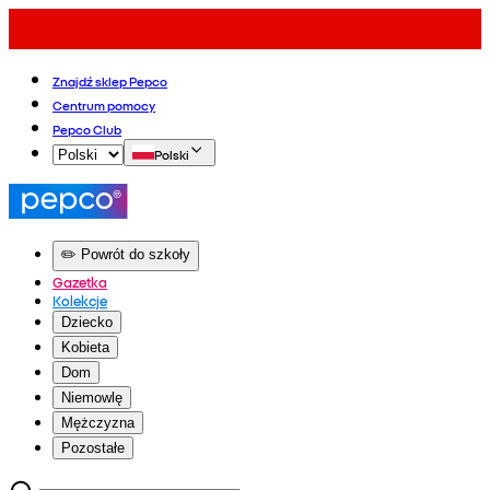
Znajdź sklep Pepco
Centrum pomocy
Pepco Club
Polski
✏️ Powrót do szkoły
Gazetka
Kolekcje
Dziecko
Kobieta
Dom
Niemowlę
Mężczyzna
Pozostałe