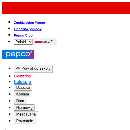
Znajdź sklep Pepco
Centrum pomocy
Pepco Club
Polski
✏️ Powrót do szkoły
Gazetka
Kolekcje
Dziecko
Kobieta
Dom
Niemowlę
Mężczyzna
Pozostałe