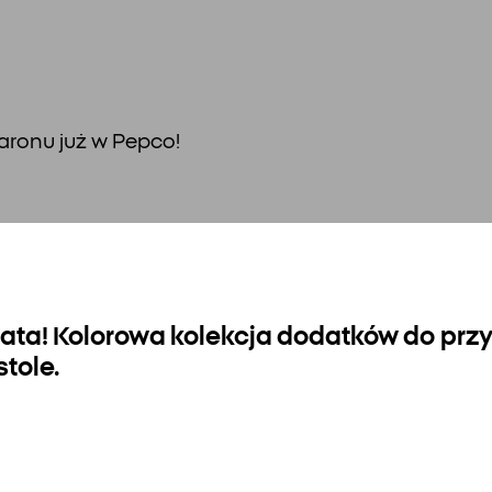
aronu już w Pepco!
ta! Kolorowa kolekcja dodatków do prz
stole.