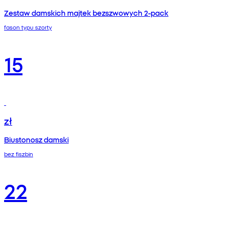
Zestaw damskich majtek bezszwowych 2-pack
fason typu szorty
15
zł
Biustonosz damski
bez fiszbin
22