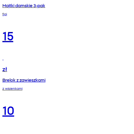
Majtki damskie 3-pak
figi
15
zł
Brelok z zawieszkami
z wisienkami
10