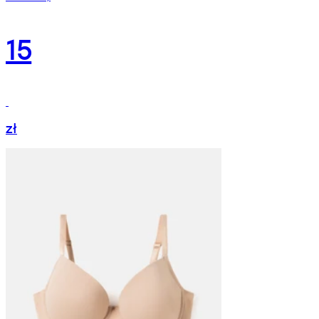
15
zł