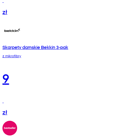
zł
Skarpety damskie Bekkin 3-pak
z mikrofibry
9
zł