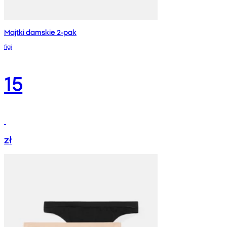
Majtki damskie 2-pak
figi
15
zł