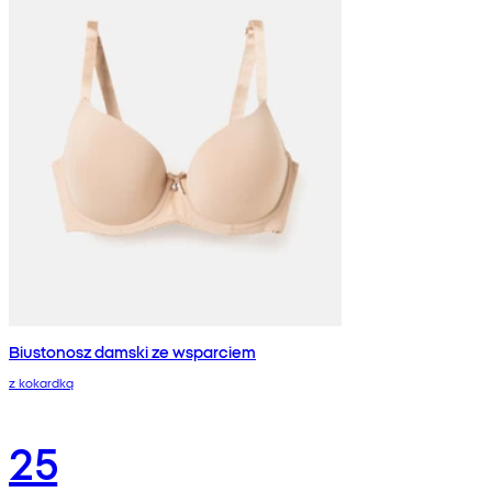
Biustonosz damski ze wsparciem
z kokardką
25