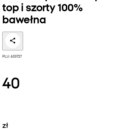
top i szorty 100%
bawełna
PLU: 633727
40
zł