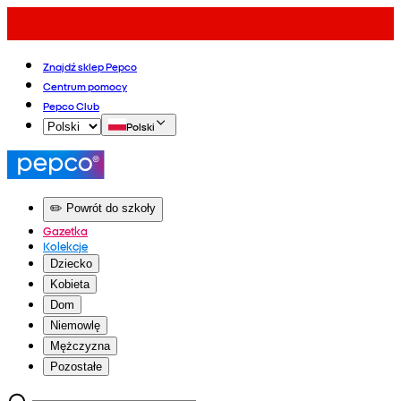
Znajdź sklep Pepco
Centrum pomocy
Pepco Club
Polski
✏️ Powrót do szkoły
Gazetka
Kolekcje
Dziecko
Kobieta
Dom
Niemowlę
Mężczyzna
Pozostałe