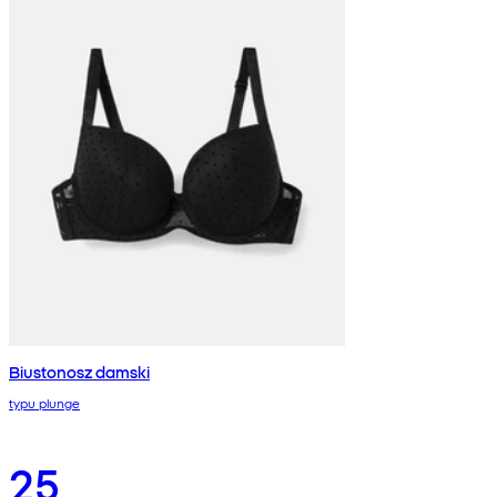
Biustonosz damski
typu plunge
25