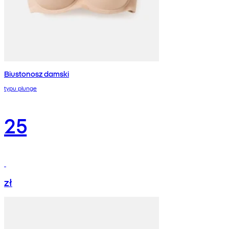
Biustonosz damski
typu plunge
25
zł