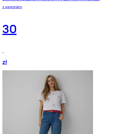
z wiązaniem
30
zł