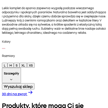
Lekki komplet do spania zapewnia wygodę podczas wieczornego
odpoczynku i spokojnych poranków. Naturalna bawełna jest oddychająca
i przyjemna dla skóry, dzięki czemu dobrze sprawdza się w cieplejsze noce.
Luźniejszy krój z cienkimi ramiączkami oraz dekoltem w kształcie litery V
swobodnie układa się na sylwetce, a krótkie spodenki z elastyczną talią
dają pełną swobodę ruchu. Subtelny wzór w delikatne linie nadaje całości
lekkiego, letniego charakteru, idealnego na codzienny relaks.
Kolory
Rozmiary
L
M
S
XL
XS
Szczegóły
Wyszukaj sklep
30 dni na zwrot
Produkty, które mogą Ci się