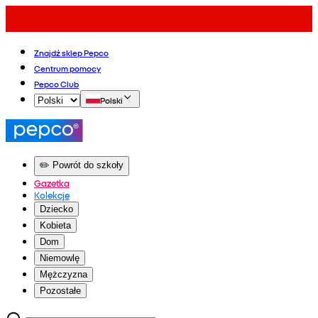
Znajdź sklep Pepco
Centrum pomocy
Pepco Club
Polski
✏️ Powrót do szkoły
Gazetka
Kolekcje
Dziecko
Kobieta
Dom
Niemowlę
Mężczyzna
Pozostałe