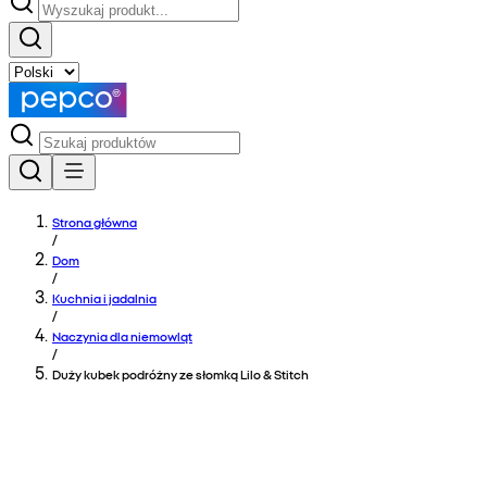
Strona główna
/
Dom
/
Kuchnia i jadalnia
/
Naczynia dla niemowląt
/
Duży kubek podróżny ze słomką Lilo & Stitch