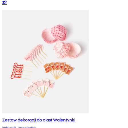
zł
Zestaw dekoracji do ciast Walentynki
kolorowe, róznorodne