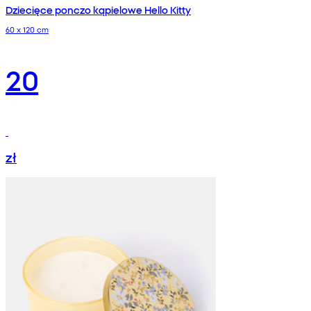
Dziecięce ponczo kąpielowe Hello Kitty
60 x 120 cm
20
zł