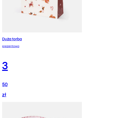
Duża torba
prezentowa
3
50
zł