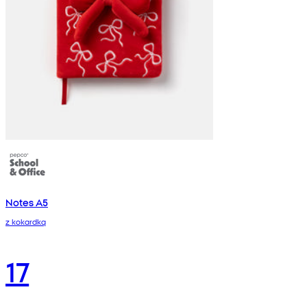
Notes A5
z kokardką
17