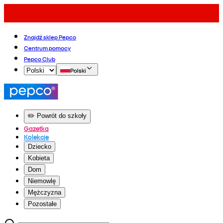
Znajdź sklep Pepco
Centrum pomocy
Pepco Club
Polski
✏️ Powrót do szkoły
Gazetka
Kolekcje
Dziecko
Kobieta
Dom
Niemowlę
Mężczyzna
Pozostałe