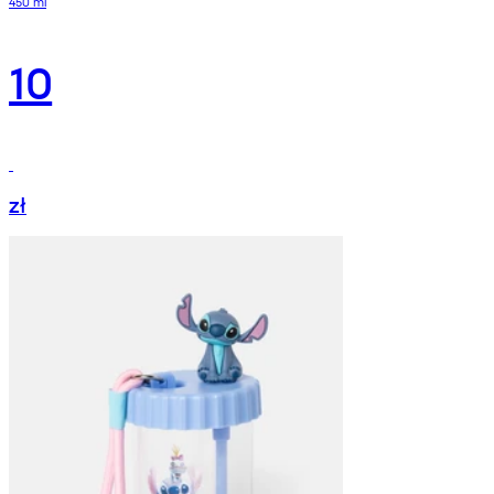
450 ml
10
zł