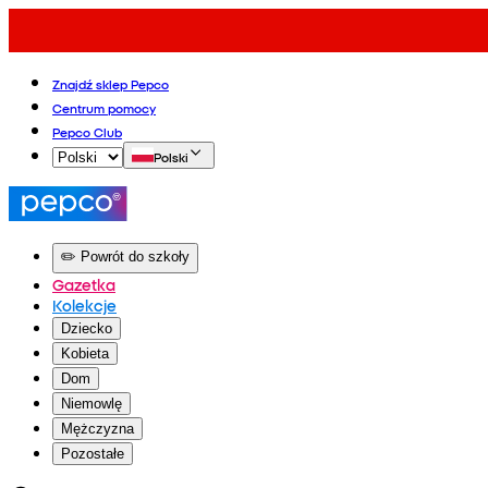
Znajdź sklep Pepco
Centrum pomocy
Pepco Club
Polski
✏️ Powrót do szkoły
Gazetka
Kolekcje
Dziecko
Kobieta
Dom
Niemowlę
Mężczyzna
Pozostałe