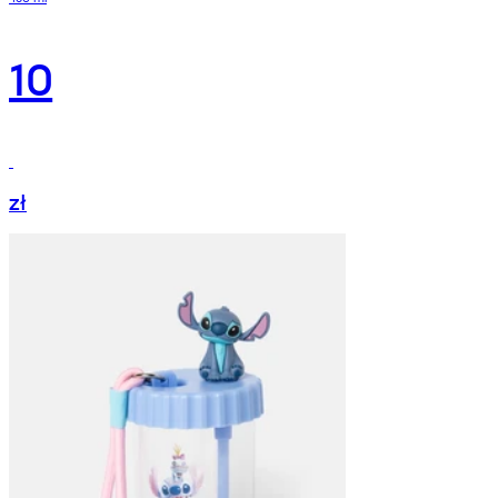
10
zł