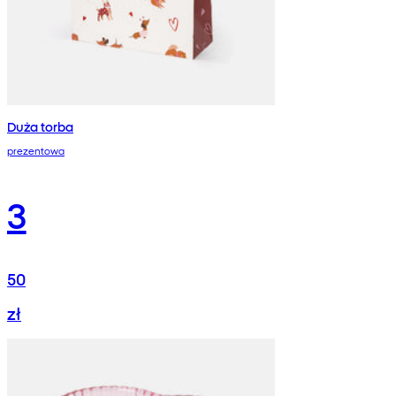
Duża torba
prezentowa
3
50
zł