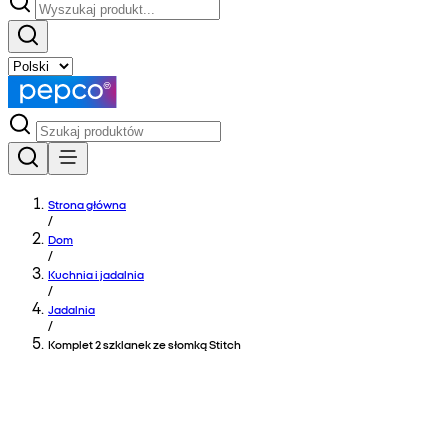
Strona główna
/
Dom
/
Kuchnia i jadalnia
/
Jadalnia
/
Komplet 2 szklanek ze słomką Stitch