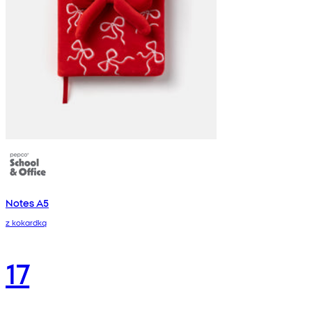
Notes A5
z kokardką
17