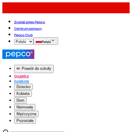
Znajdź sklep Pepco
Centrum pomocy
Pepco Club
Polski
✏️ Powrót do szkoły
Gazetka
Kolekcje
Dziecko
Kobieta
Dom
Niemowlę
Mężczyzna
Pozostałe