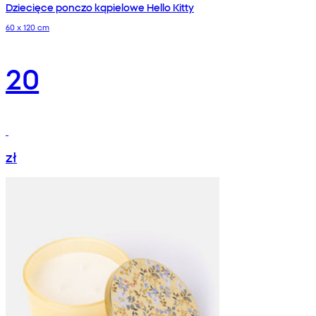
Dziecięce ponczo kąpielowe Hello Kitty
60 x 120 cm
20
zł