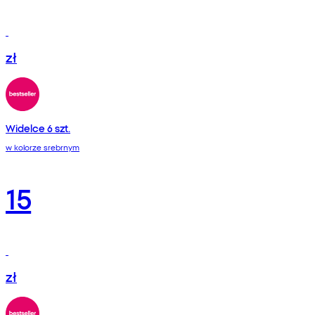
zł
Widelce 6 szt.
w kolorze srebrnym
15
zł