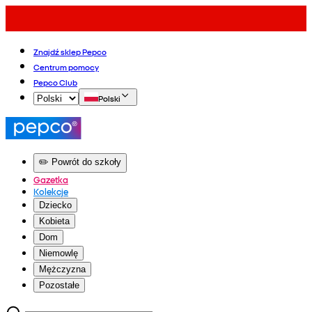
Znajdź sklep Pepco
Centrum pomocy
Pepco Club
Polski
✏️ Powrót do szkoły
Gazetka
Kolekcje
Dziecko
Kobieta
Dom
Niemowlę
Mężczyzna
Pozostałe