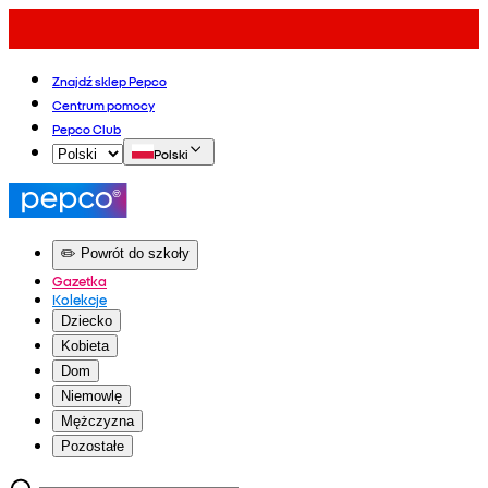
Znajdź sklep Pepco
Centrum pomocy
Pepco Club
Polski
✏️ Powrót do szkoły
Gazetka
Kolekcje
Dziecko
Kobieta
Dom
Niemowlę
Mężczyzna
Pozostałe