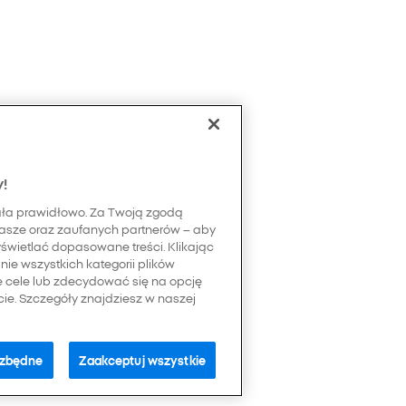
y!
ała prawidłowo. Za Twoją zgodą
asze oraz zaufanych partnerów – aby
yświetlać dopasowane treści. Klikając
ie wszystkich kategorii plików
e cele lub zdecydować się na opcję
e. Szczegóły znajdziesz w naszej
ezbędne
Zaakceptuj wszystkie