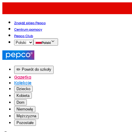
Znajdź sklep Pepco
Centrum pomocy
Pepco Club
Polski
✏️ Powrót do szkoły
Gazetka
Kolekcje
Dziecko
Kobieta
Dom
Niemowlę
Mężczyzna
Pozostałe