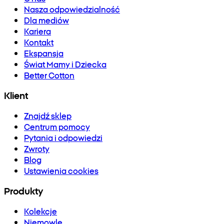
Nasza odpowiedzialność
Dla mediów
Kariera
Kontakt
Ekspansja
Świat Mamy i Dziecka
Better Cotton
Klient
Znajdź sklep
Centrum pomocy
Pytania i odpowiedzi
Zwroty
Blog
Ustawienia cookies
Produkty
Kolekcje
Niemowlę