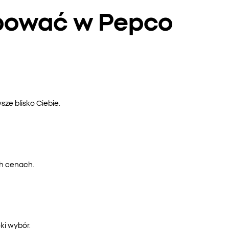
upować w Pepco
ze blisko Ciebie.
ch cenach.
ki wybór.