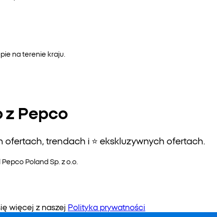
e na terenie kraju.
o z Pepco
ofertach, trendach i ⭐️ ekskluzywnych ofertach.
epco Poland Sp. z o.o.
 więcej z naszej
Polityka prywatności