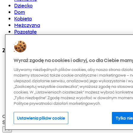
Dziecko
Dom
Kobieta
Mężczyzna
Pozostałe
Doładowania telefonów i E-karty
Znajdź nas na:
Wyraź zgodę na cookies i odkryj, co dla Ciebie mam
Używamy niezbędnych plików cookies, aby nasza strona dział
możemy stosować także cookie analityczne i marketingowe – n
ulepszać działanie serwisu, analizować jego wykorzystanie i w
„Zaakceptuj wszystkie ciasteczka”, wyrażasz zgodę na stosowan
cookies. W „Ustawieniach ciasteczek” możesz wybrać konkretn
„Tylko niezbędne”. Zgodę możesz wycofać w dowolnym momenci
Polityce prywatności działań marketingowych.
Copyright © 2026 Pepco. Wszelkie prawa zastrzeżone
Ustawienia plików cookie
Tylko ni
Selected Language: