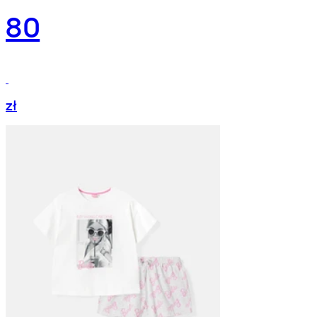
80
zł