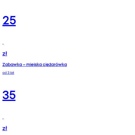
25
zł
Zabawka – miejska ciężarówka
od 3 lat
35
zł