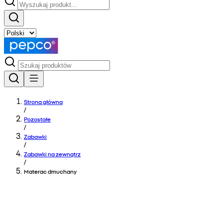
Strona główna
/
Pozostałe
/
Zabawki
/
Zabawki na zewnątrz
/
Materac dmuchany