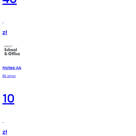
zł
Notes A4
80 stron
10
zł