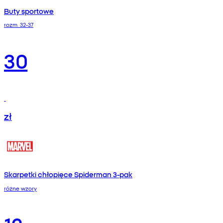
Buty sportowe
rozm. 32-37
30
zł
Skarpetki chłopięce Spiderman 3-pak
różne wzory