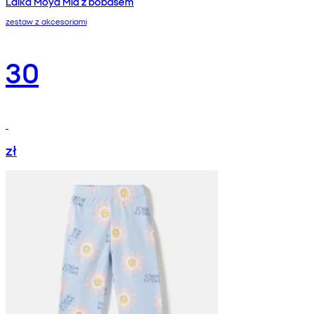
Lalka Moya Mia z bobasem
zestaw z akcesoriami
30
zł