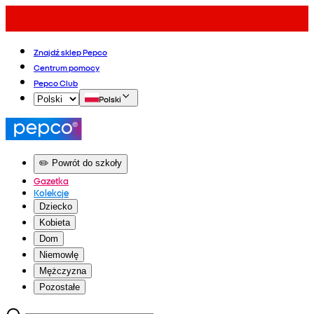
Znajdź sklep Pepco
Centrum pomocy
Pepco Club
Polski
✏️ Powrót do szkoły
Gazetka
Kolekcje
Dziecko
Kobieta
Dom
Niemowlę
Mężczyzna
Pozostałe