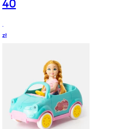
40
zł