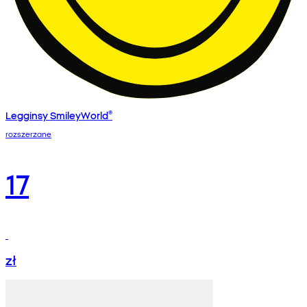
Legginsy SmileyWorld®
rozszerzane
17
zł