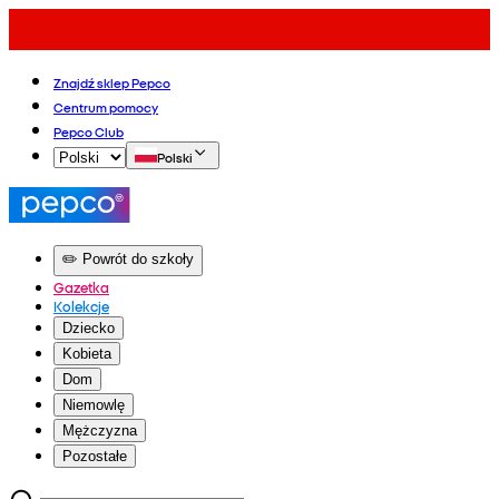
Znajdź sklep Pepco
Centrum pomocy
Pepco Club
Polski
✏️ Powrót do szkoły
Gazetka
Kolekcje
Dziecko
Kobieta
Dom
Niemowlę
Mężczyzna
Pozostałe