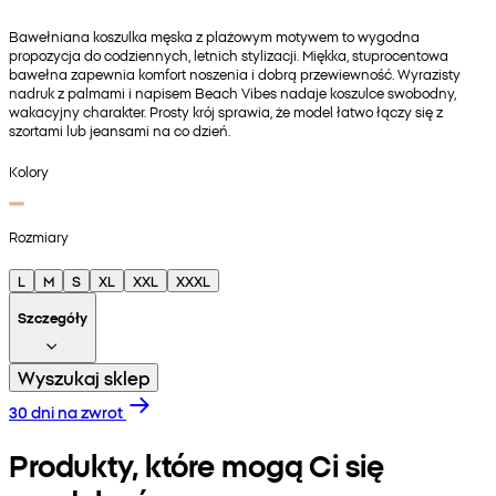
Bawełniana koszulka męska z plażowym motywem to wygodna
propozycja do codziennych, letnich stylizacji. Miękka, stuprocentowa
bawełna zapewnia komfort noszenia i dobrą przewiewność. Wyrazisty
nadruk z palmami i napisem Beach Vibes nadaje koszulce swobodny,
wakacyjny charakter. Prosty krój sprawia, że model łatwo łączy się z
szortami lub jeansami na co dzień.
Kolory
Rozmiary
L
M
S
XL
XXL
XXXL
Szczegóły
Wyszukaj sklep
30 dni na zwrot
Produkty, które mogą Ci się