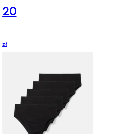
20
zł