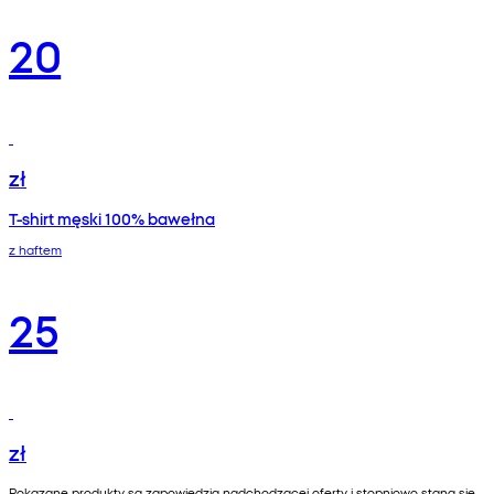
20
zł
T-shirt męski 100% bawełna
z haftem
25
zł
Pokazane produkty są zapowiedzią nadchodzącej oferty i stopniowo staną się