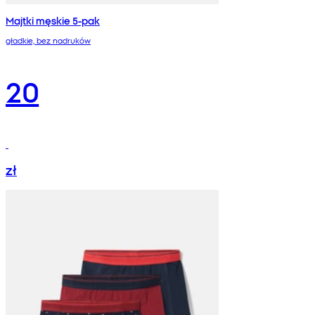
Majtki męskie 5-pak
gładkie, bez nadruków
20
zł