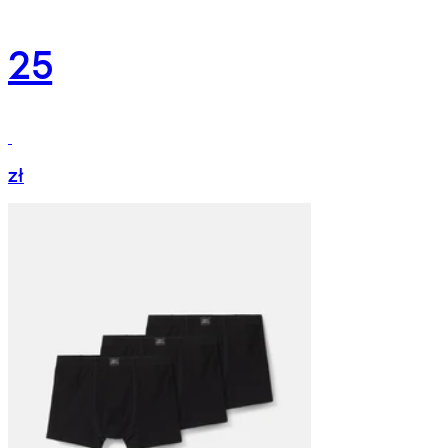
25
zł