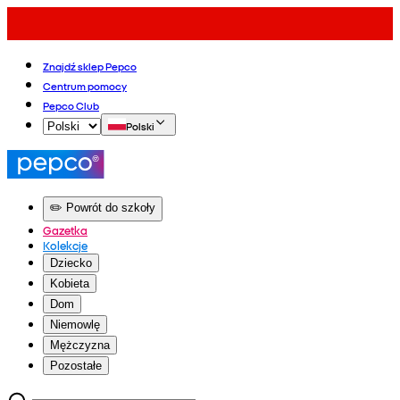
Znajdź sklep Pepco
Centrum pomocy
Pepco Club
Polski
✏️ Powrót do szkoły
Gazetka
Kolekcje
Dziecko
Kobieta
Dom
Niemowlę
Mężczyzna
Pozostałe