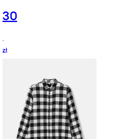
30
zł