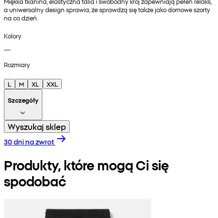
Miękka tkanina, elastyczna talia i swobodny krój zapewniają pełen relaks,
a uniwersalny design sprawia, że sprawdzą się także jako domowe szorty
na co dzień.
Kolory
Rozmiary
L
M
XL
XXL
Szczegóły
Wyszukaj sklep
30 dni na zwrot
Produkty, które mogą Ci się
spodobać