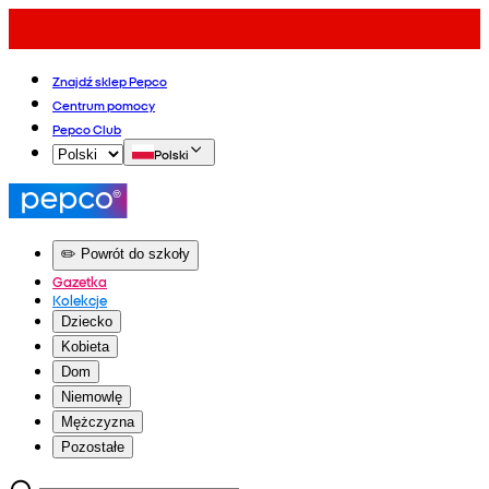
Znajdź sklep Pepco
Centrum pomocy
Pepco Club
Polski
✏️ Powrót do szkoły
Gazetka
Kolekcje
Dziecko
Kobieta
Dom
Niemowlę
Mężczyzna
Pozostałe