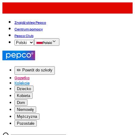
Znajdź sklep Pepco
Centrum pomocy
Pepco Club
Polski
✏️ Powrót do szkoły
Gazetka
Kolekcje
Dziecko
Kobieta
Dom
Niemowlę
Mężczyzna
Pozostałe