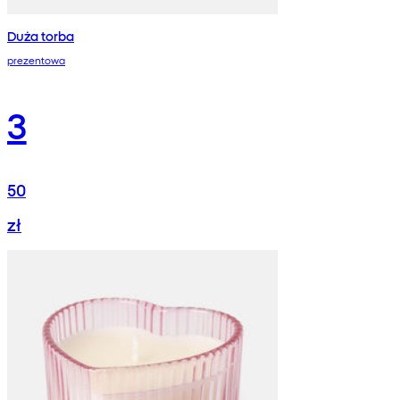
Duża torba
prezentowa
3
50
zł