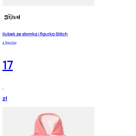
Kubek ze słomką i figurką Stitch
z figurką
17
zł