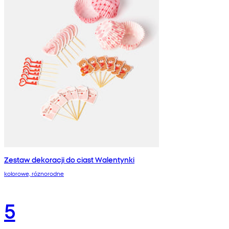
Zestaw dekoracji do ciast Walentynki
kolorowe, róznorodne
5