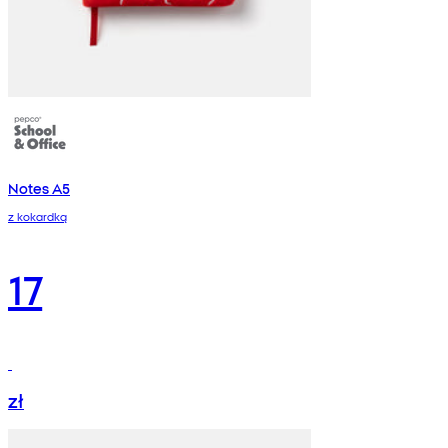
Notes A5
z kokardką
17
zł