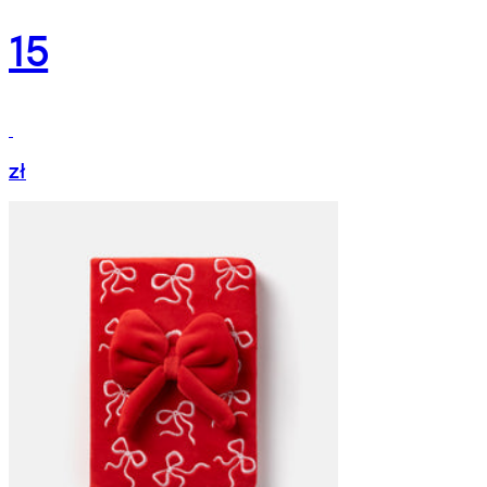
15
zł