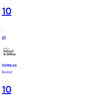
10
zł
Notes A4
80 stron
10