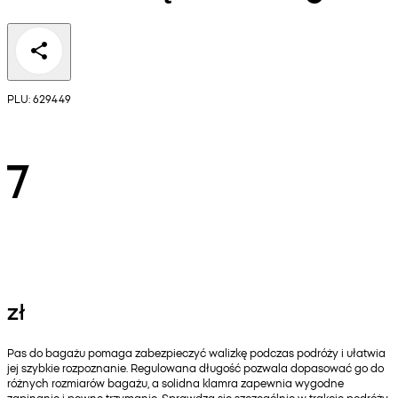
PLU: 629449
7
zł
Pas do bagażu pomaga zabezpieczyć walizkę podczas podróży i ułatwia
jej szybkie rozpoznanie. Regulowana długość pozwala dopasować go do
różnych rozmiarów bagażu, a solidna klamra zapewnia wygodne
zapinanie i pewne trzymanie. Sprawdza się szczególnie w trakcie podróży,