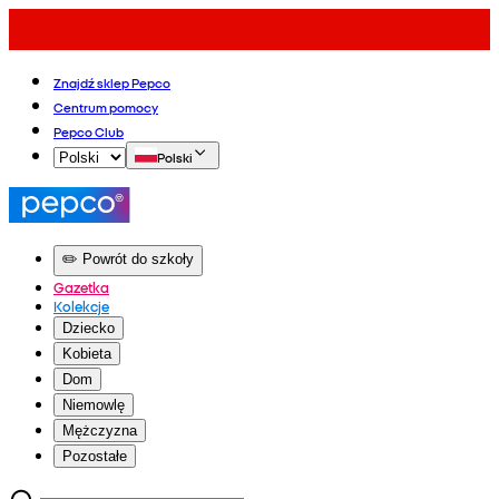
Znajdź sklep Pepco
Centrum pomocy
Pepco Club
Polski
✏️ Powrót do szkoły
Gazetka
Kolekcje
Dziecko
Kobieta
Dom
Niemowlę
Mężczyzna
Pozostałe