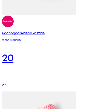
Pachnąca świeca w szkle
różne warianty
20
zł