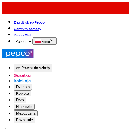
Znajdź sklep Pepco
Centrum pomocy
Pepco Club
Polski
✏️ Powrót do szkoły
Gazetka
Kolekcje
Dziecko
Kobieta
Dom
Niemowlę
Mężczyzna
Pozostałe