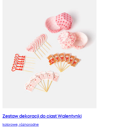
Zestaw dekoracji do ciast Walentynki
kolorowe, róznorodne