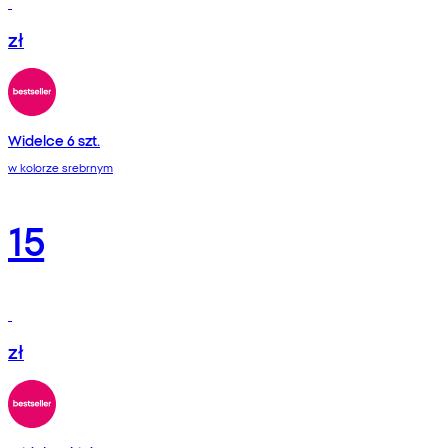
zł
Widelce 6 szt.
w kolorze srebrnym
15
zł