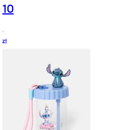
10
zł