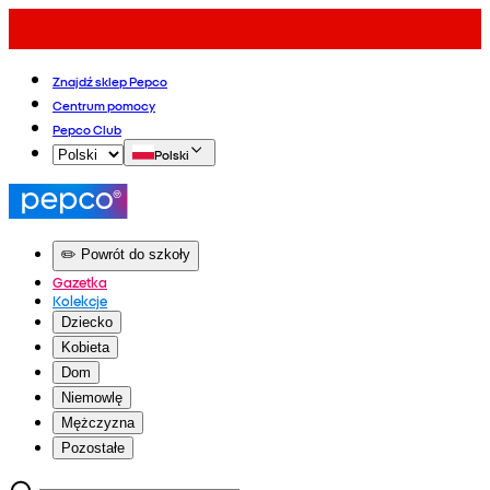
Znajdź sklep Pepco
Centrum pomocy
Pepco Club
Polski
✏️ Powrót do szkoły
Gazetka
Kolekcje
Dziecko
Kobieta
Dom
Niemowlę
Mężczyzna
Pozostałe