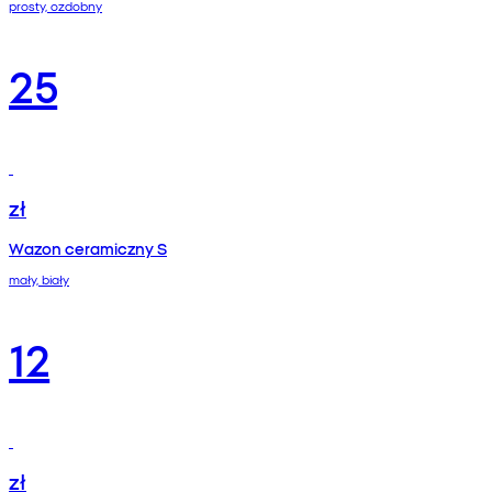
prosty, ozdobny
25
zł
Wazon ceramiczny S
mały, biały
12
zł