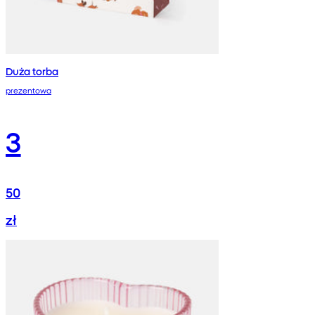
Duża torba
prezentowa
3
50
zł