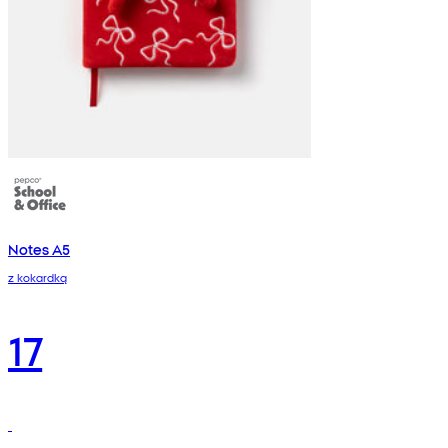
Notes A5
z kokardką
17