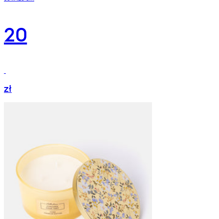
20
zł