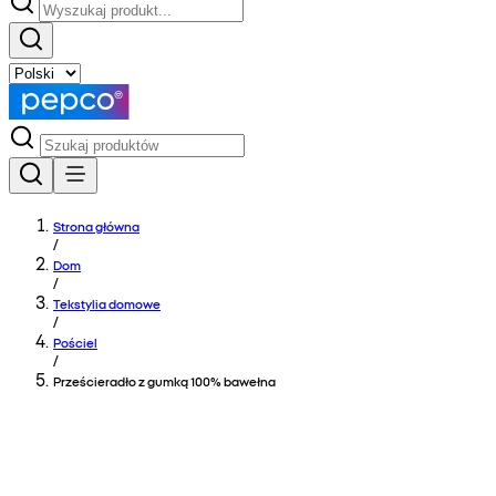
Strona główna
/
Dom
/
Tekstylia domowe
/
Pościel
/
Prześcieradło z gumką 100% bawełna