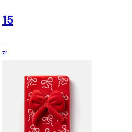
15
zł