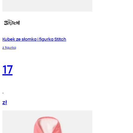
Kubek ze słomką i figurką Stitch
z figurką
17
zł