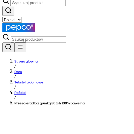
Strona główna
/
Dom
/
Tekstylia domowe
/
Pościel
/
Prześcieradło z gumką Stitch 100% bawełna