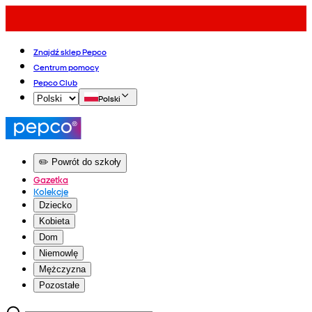
Znajdź sklep Pepco
Centrum pomocy
Pepco Club
Polski
✏️ Powrót do szkoły
Gazetka
Kolekcje
Dziecko
Kobieta
Dom
Niemowlę
Mężczyzna
Pozostałe