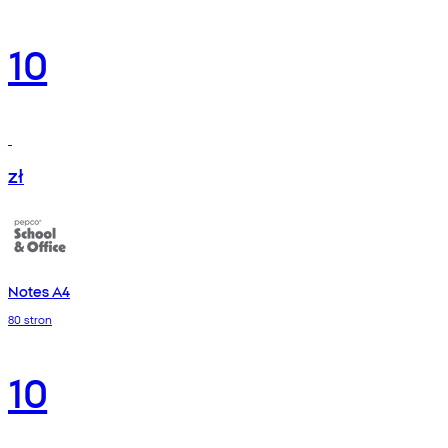
10
zł
Notes A4
80 stron
10