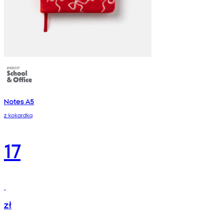
Notes A5
z kokardką
17
zł