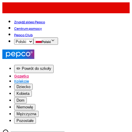
Znajdź sklep Pepco
Centrum pomocy
Pepco Club
Polski
✏️ Powrót do szkoły
Gazetka
Kolekcje
Dziecko
Kobieta
Dom
Niemowlę
Mężczyzna
Pozostałe