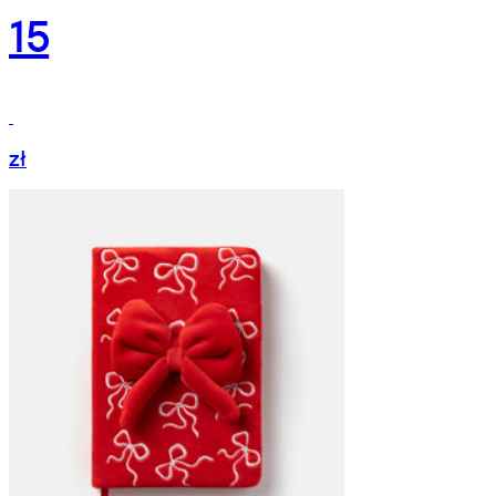
15
zł