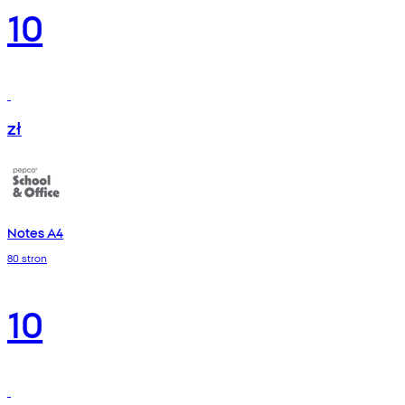
10
zł
Notes A4
80 stron
10