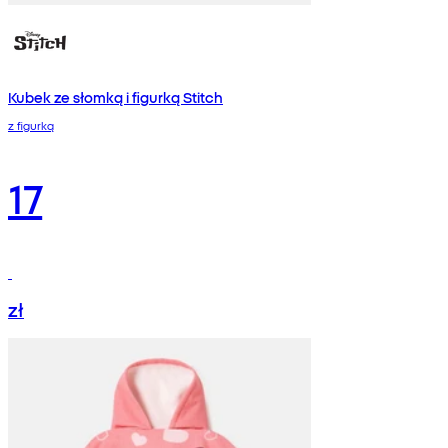
Kubek ze słomką i figurką Stitch
z figurką
17
zł