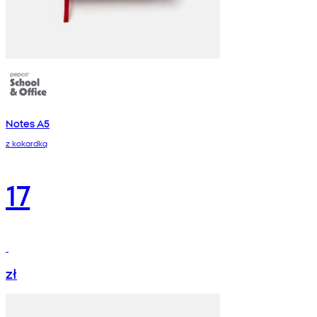
Notes A5
z kokardką
17
zł