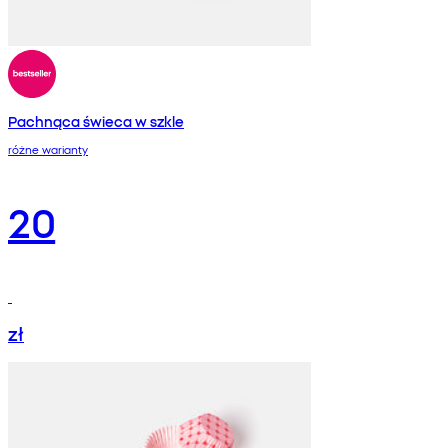
Pachnąca świeca w szkle
różne warianty
20
zł