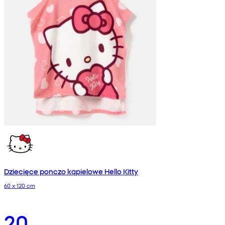
Dziecięce ponczo kąpielowe Hello Kitty
60 x 120 cm
20