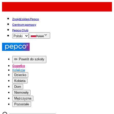
Znajdź sklep Pepco
Centrum pomocy
Pepco Club
Polski
✏️ Powrót do szkoły
Gazetka
Kolekcje
Dziecko
Kobieta
Dom
Niemowlę
Mężczyzna
Pozostałe