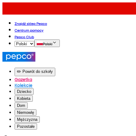
Znajdź sklep Pepco
Centrum pomocy
Pepco Club
Polski
✏️ Powrót do szkoły
Gazetka
Kolekcje
Dziecko
Kobieta
Dom
Niemowlę
Mężczyzna
Pozostałe