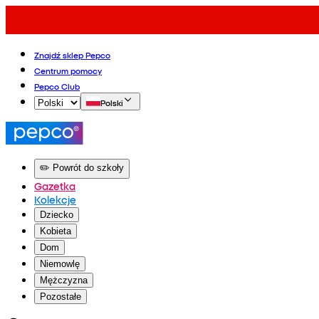
Znajdź sklep Pepco
Centrum pomocy
Pepco Club
Polski
✏️ Powrót do szkoły
Gazetka
Kolekcje
Dziecko
Kobieta
Dom
Niemowlę
Mężczyzna
Pozostałe