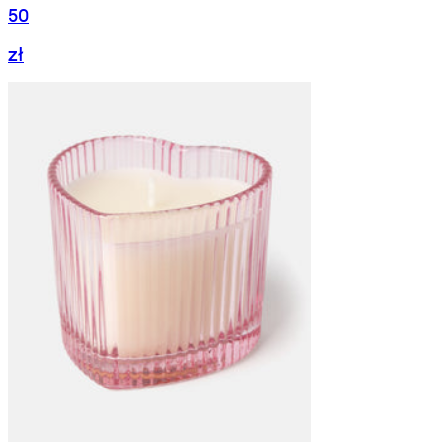
50
zł