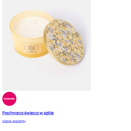
Pachnąca świeca w szkle
różne warianty