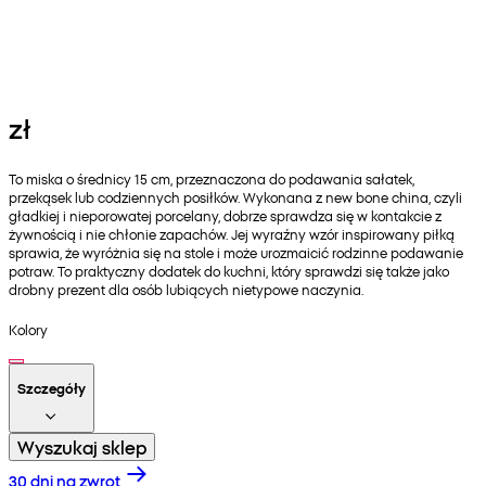
zł
To miska o średnicy 15 cm, przeznaczona do podawania sałatek,
przekąsek lub codziennych posiłków. Wykonana z new bone china, czyli
gładkiej i nieporowatej porcelany, dobrze sprawdza się w kontakcie z
żywnością i nie chłonie zapachów. Jej wyraźny wzór inspirowany piłką
sprawia, że wyróżnia się na stole i może urozmaicić rodzinne podawanie
potraw. To praktyczny dodatek do kuchni, który sprawdzi się także jako
drobny prezent dla osób lubiących nietypowe naczynia.
Kolory
Szczegóły
Wyszukaj sklep
30 dni na zwrot