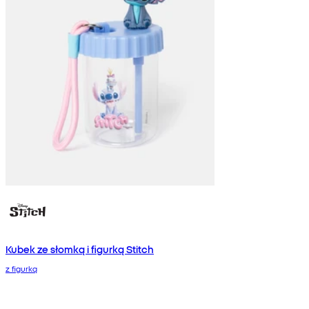
Kubek ze słomką i figurką Stitch
z figurką