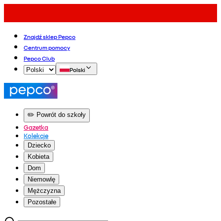
Znajdź sklep Pepco
Centrum pomocy
Pepco Club
Polski
✏️ Powrót do szkoły
Gazetka
Kolekcje
Dziecko
Kobieta
Dom
Niemowlę
Mężczyzna
Pozostałe