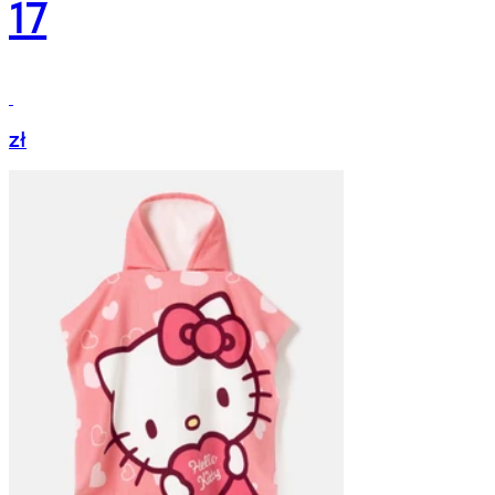
17
zł