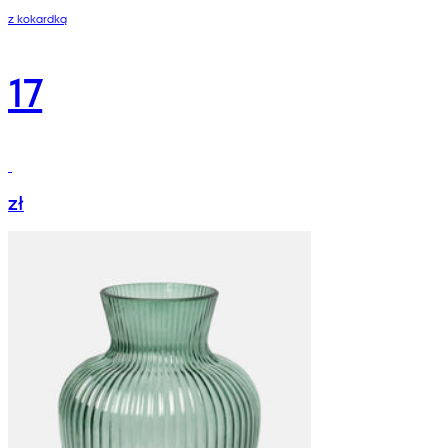
z kokardką
17
zł