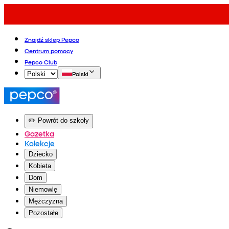
Znajdź sklep Pepco
Centrum pomocy
Pepco Club
Polski
✏️ Powrót do szkoły
Gazetka
Kolekcje
Dziecko
Kobieta
Dom
Niemowlę
Mężczyzna
Pozostałe