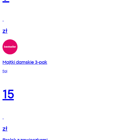
zł
Majtki damskie 3-pak
figi
15
zł
Brelok z zawieszkami