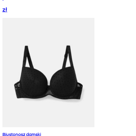
zł
Biustonosz damski