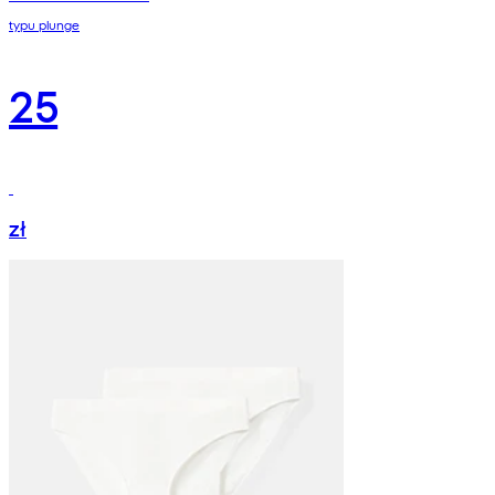
typu plunge
25
zł