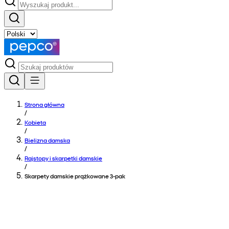
Strona główna
/
Kobieta
/
Bielizna damska
/
Rajstopy i skarpetki damskie
/
Skarpety damskie prążkowane 3-pak