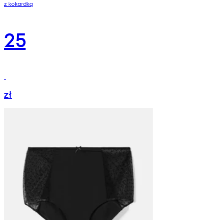
z kokardką
25
zł