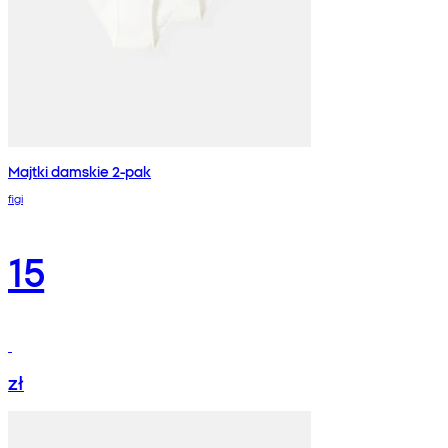
Majtki damskie 2-pak
figi
15
zł