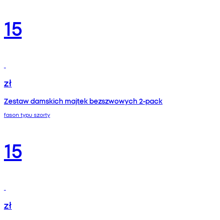
15
zł
Zestaw damskich majtek bezszwowych 2-pack
fason typu szorty
15
zł