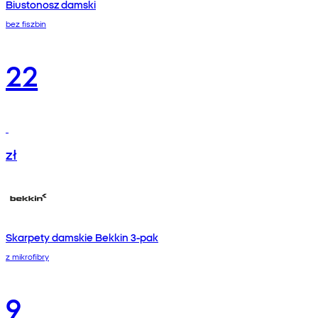
Biustonosz damski
bez fiszbin
22
zł
Skarpety damskie Bekkin 3-pak
z mikrofibry
9