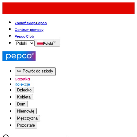
Znajdź sklep Pepco
Centrum pomocy
Pepco Club
Polski
✏️ Powrót do szkoły
Gazetka
Kolekcje
Dziecko
Kobieta
Dom
Niemowlę
Mężczyzna
Pozostałe