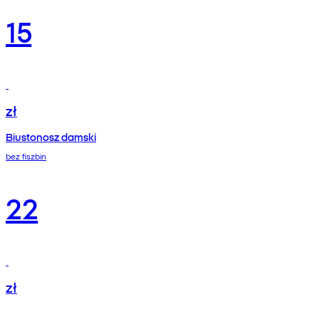
15
zł
Biustonosz damski
bez fiszbin
22
zł