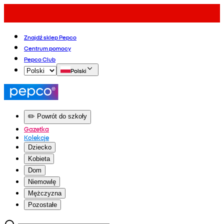
Znajdź sklep Pepco
Centrum pomocy
Pepco Club
Polski
✏️ Powrót do szkoły
Gazetka
Kolekcje
Dziecko
Kobieta
Dom
Niemowlę
Mężczyzna
Pozostałe