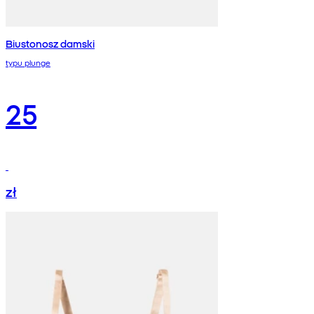
Biustonosz damski
typu plunge
25
zł