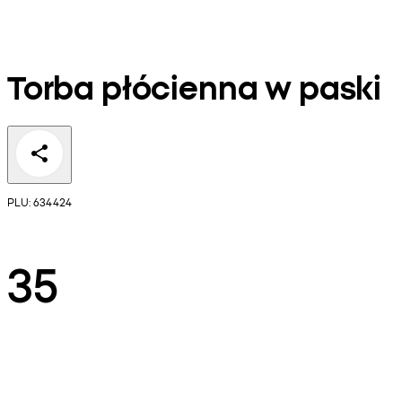
Torba płócienna w paski
PLU: 634424
35