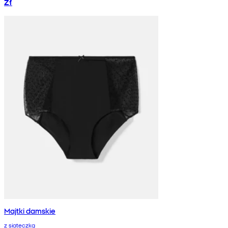
zł
Majtki damskie
z siateczką