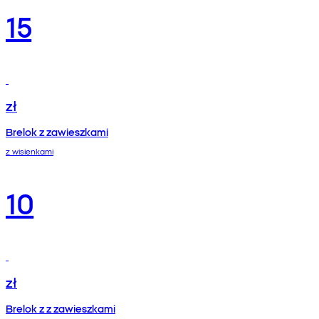
15
zł
Brelok z zawieszkami
z wisienkami
10
zł
Brelok z z zawieszkami