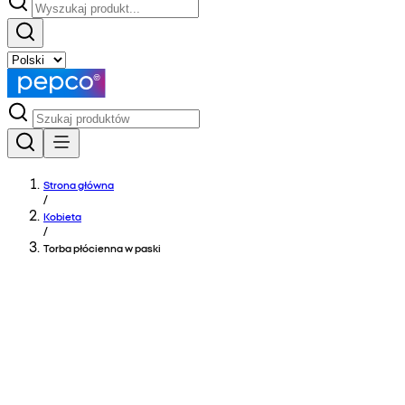
Strona główna
/
Kobieta
/
Torba płócienna w paski