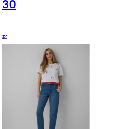
30
zł