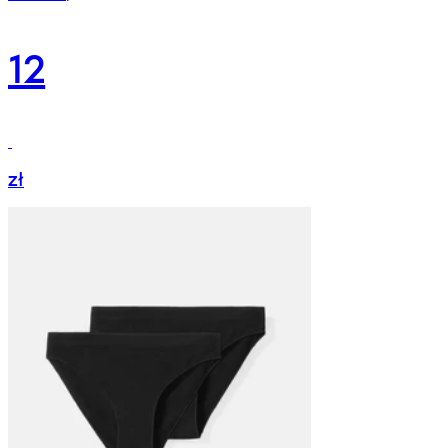
12
zł