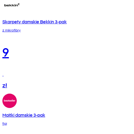
Skarpety damskie Bekkin 3-pak
z mikrofibry
9
zł
Majtki damskie 3-pak
figi