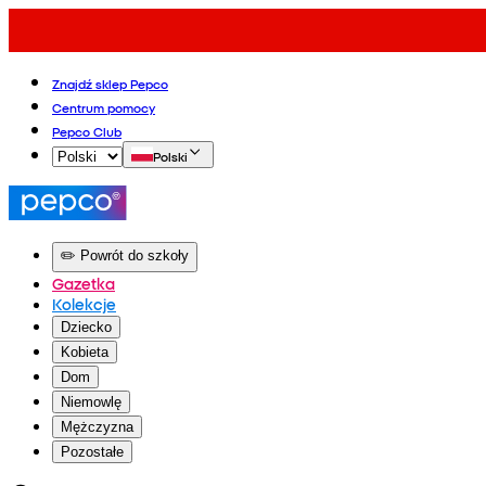
Znajdź sklep Pepco
Centrum pomocy
Pepco Club
Polski
✏️ Powrót do szkoły
Gazetka
Kolekcje
Dziecko
Kobieta
Dom
Niemowlę
Mężczyzna
Pozostałe