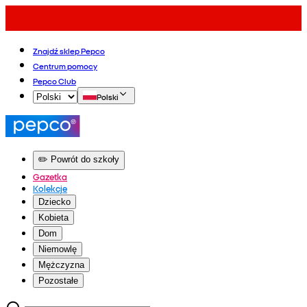
Znajdź sklep Pepco
Centrum pomocy
Pepco Club
Polski
✏️ Powrót do szkoły
Gazetka
Kolekcje
Dziecko
Kobieta
Dom
Niemowlę
Mężczyzna
Pozostałe