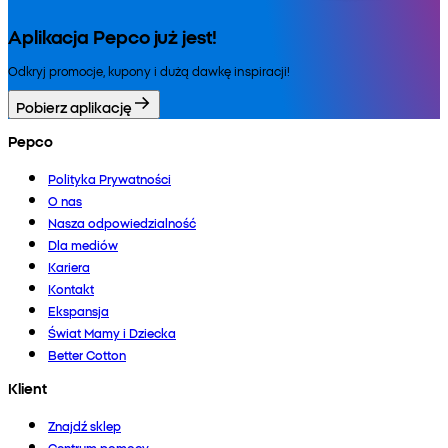
Aplikacja Pepco już jest!
Odkryj promocje, kupony i dużą dawkę inspiracji!
Pobierz aplikację
Pepco
Polityka Prywatności
O nas
Nasza odpowiedzialność
Dla mediów
Kariera
Kontakt
Ekspansja
Świat Mamy i Dziecka
Better Cotton
Klient
Znajdź sklep
Centrum pomocy