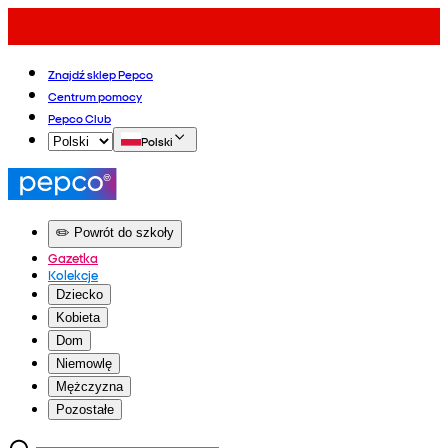
Znajdź sklep Pepco
Centrum pomocy
Pepco Club
Polski
✏️ Powrót do szkoły
Gazetka
Kolekcje
Dziecko
Kobieta
Dom
Niemowlę
Mężczyzna
Pozostałe