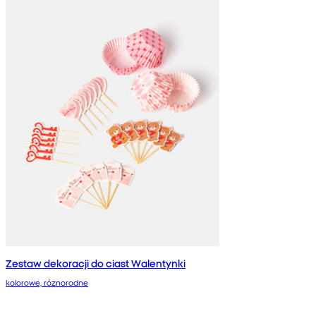
Zestaw dekoracji do ciast Walentynki
kolorowe, róznorodne