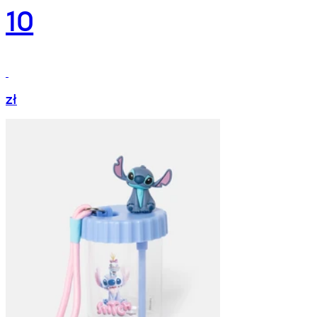
10
zł