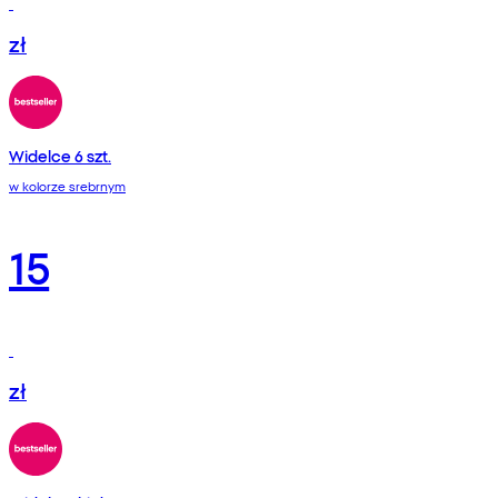
zł
Widelce 6 szt.
w kolorze srebrnym
15
zł