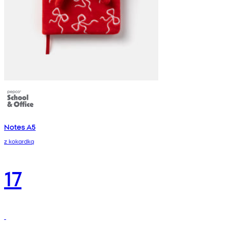
Notes A5
z kokardką
17