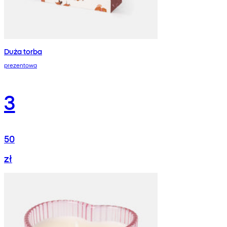
Duża torba
prezentowa
3
50
zł