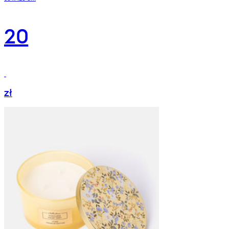
20
zł