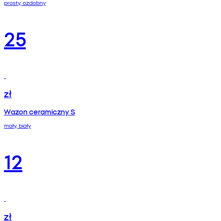
prosty, ozdobny
25
zł
Wazon ceramiczny S
mały, biały
12
zł