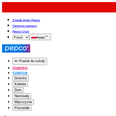
Znajdź sklep Pepco
Centrum pomocy
Pepco Club
Polski
✏️ Powrót do szkoły
Gazetka
Kolekcje
Dziecko
Kobieta
Dom
Niemowlę
Mężczyzna
Pozostałe