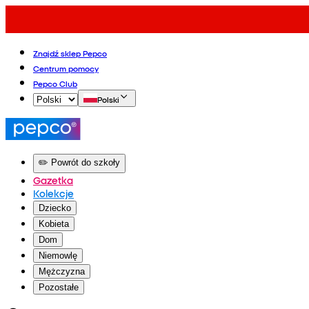
Znajdź sklep Pepco
Centrum pomocy
Pepco Club
Polski
✏️ Powrót do szkoły
Gazetka
Kolekcje
Dziecko
Kobieta
Dom
Niemowlę
Mężczyzna
Pozostałe