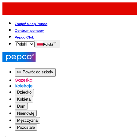
Znajdź sklep Pepco
Centrum pomocy
Pepco Club
Polski
✏️ Powrót do szkoły
Gazetka
Kolekcje
Dziecko
Kobieta
Dom
Niemowlę
Mężczyzna
Pozostałe