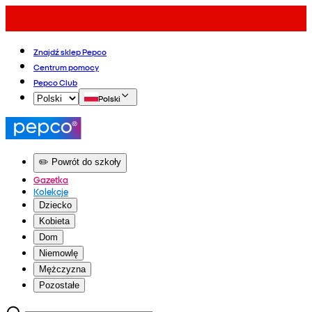
Znajdź sklep Pepco
Centrum pomocy
Pepco Club
Polski
✏️ Powrót do szkoły
Gazetka
Kolekcje
Dziecko
Kobieta
Dom
Niemowlę
Mężczyzna
Pozostałe